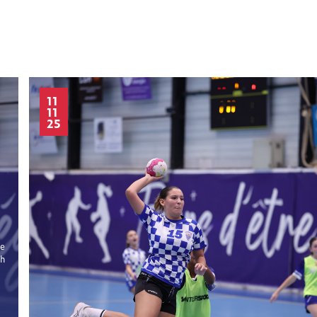
11
11
25
le
ch