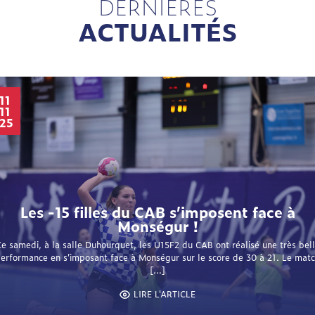
DERNIÈRES
ACTUALITÉS
11
11
25
Les -15 filles du CAB s’imposent face à
Monségur !
e samedi, à la salle Duhourquet, les U15F2 du CAB ont réalisé une très bel
erformance en s’imposant face à Monségur sur le score de 30 à 21. Le mat
[…]
LIRE L'ARTICLE