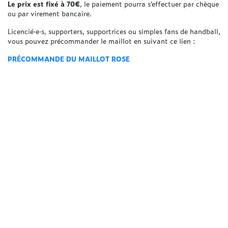
Le prix est fixé à 70€
, le paiement pourra s’effectuer par chèque
ou par virement bancaire.
Licencié·e·s, supporters, supportrices ou simples fans de handball,
vous pouvez précommander le maillot en suivant ce lien :
PRÉCOMMANDE DU MAILLOT ROSE
Attention, il n’y aura que
30 exemplaires
, il faudra donc être
dans les
30 premiers inscrits
pour en profiter ! Si en revanche
nous n’atteignons pas les 30 précommandes, l’opération sera
annulée
et aucun paiement ne sera bien sûr enregistré.
Quelles sont les étapes de l’opération ?
– 1ère phase : précommandes !
En suivant le lien ci-dessus,
vous pouvez renseigner les informations nécessaires à la
fabrication
de votre maillot. La période des précommandes
s’étendra jusqu’au dimanche 9 mars (fin des vacances scolaires),
ou s’arrêtera dès que nous atteindrons 30 inscrits…
– 2ème phase : paiement !
Nous recontacterons les 30 inscrits
afin de procéder au paiement, pour ensuite pouvoir payer le
fournisseur.
– 3ème phase : fabrication !
Notre partenaire
Intersport