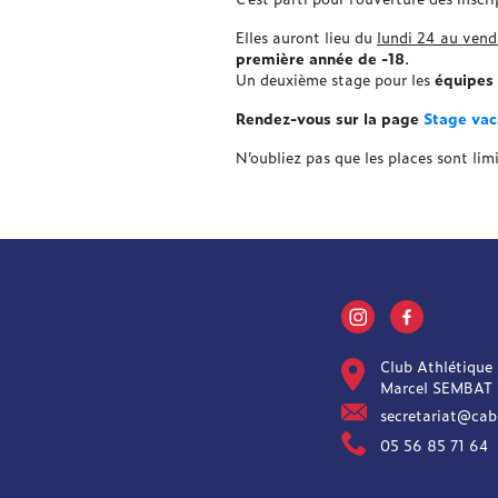
Elles auront lieu du
lundi 24 au vendr
première année de -18
.
Un deuxième stage pour les
équipes 
Rendez-vous sur la page
Stage vac
N’oubliez pas que les places sont lim
Club Athlétique
Marcel SEMBAT
secretariat@cab
05 56 85 71 64