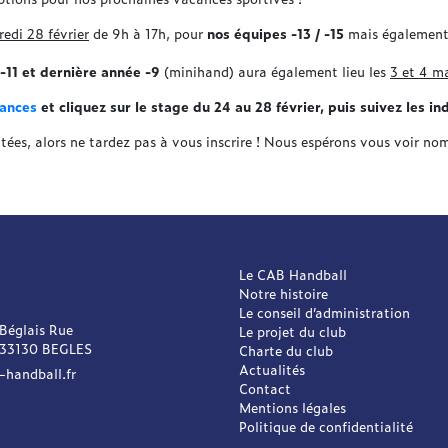
edi 28 février
de 9h à 17h, pour
nos équipes -13 / -15
mais également p
-11 et dernière année -9
(minihand) aura également lieu les
3 et 4 m
ances
et cliquez sur le stage du 24 au 28 février, puis suivez les ind
itées, alors ne tardez pas à vous inscrire ! Nous espérons vous voir n
Le CAB Handball
Notre histoire
Le conseil d’administration
 Béglais Rue
Le projet du club
 33130 BEGLES
Charte du club
Actualités
-handball.fr
Contact
Mentions légales
Politique de confidentialité