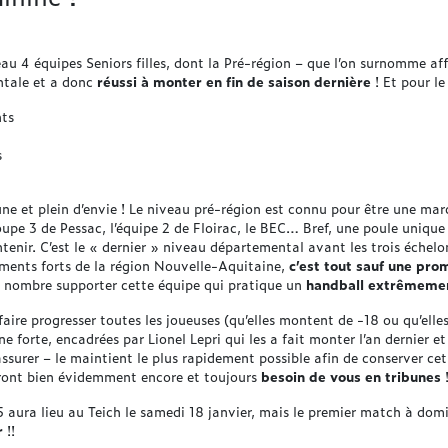
u 4 équipes Seniors filles, dont la Pré-région – que l’on surnomme a
ntale et a donc
réussi à monter en fin de saison dernière
! Et pour le
nts
s
ne et plein d’envie ! Le niveau pré-région est connu pour être une mar
upe 3 de Pessac, l’équipe 2 de Floirac, le BEC… Bref, une poule unique 
ntenir. C’est le « dernier » niveau départemental avant les trois échel
ments forts de la région Nouvelle-Aquitaine,
c’est tout sauf une pr
 nombre supporter cette équipe qui pratique un
handball extrêmemen
ire progresser toutes les joueuses (qu’elles montent de -18 ou qu’elles 
ne forte, encadrées par Lionel Lepri qui les a fait monter l’an dernier e
t assurer – le maintient le plus rapidement possible afin de conserver c
uront bien évidemment encore et toujours
besoin de vous en tribunes
aura lieu au Teich le samedi 18 janvier, mais le premier match à domi
r
!!