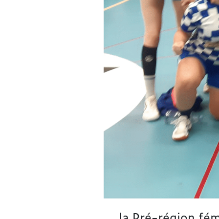
… la Pré-région fém