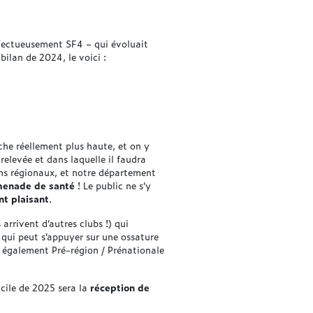
ffectueusement SF4 – qui évoluait
 bilan de 2024, le voici :
che réellement plus haute, et on y
relevée et dans laquelle il faudra
ons régionaux, et notre département
omenade de santé
! Le public ne s’y
t plaisant
.
arrivent d’autres clubs !) qui
t qui peut s’appuyer sur une ossature
et également Pré-région / Prénationale
!
cile de 2025 sera la
réception de