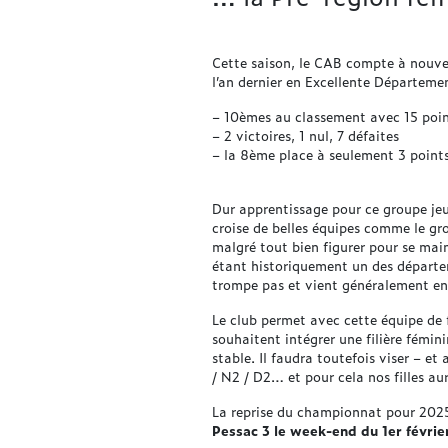
Cette saison, le CAB compte à nouvea
l’an dernier en Excellente Départeme
– 10èmes au classement avec 15 poi
– 2 victoires, 1 nul, 7 défaites
– la 8ème place à seulement 3 point
Dur apprentissage pour ce groupe jeu
croise de belles équipes comme le gro
malgré tout bien figurer pour se mai
étant historiquement un des départe
trompe pas et vient généralement en
Le club permet avec cette équipe de fa
souhaitent intégrer une filière fémini
stable. Il faudra toutefois viser – e
/ N2 / D2… et pour cela nos filles a
La reprise du championnat pour 2025 
Pessac 3 le week-end du 1er févrie